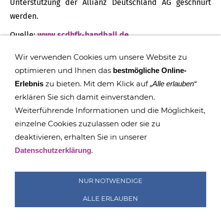
Unterstützung der Allianz Deutschland AG geschnürt
werden.
Quelle:
www.scdhfk-handball.de
Wir verwenden Cookies um unsere Website zu
optimieren und Ihnen das
bestmögliche Online-
zu bieten. Mit dem Klick auf
Erlebnis
„Alle erlauben“
erklären Sie sich damit einverstanden.
Weiterführende Informationen und die Möglichkeit,
einzelne Cookies zuzulassen oder sie zu
deaktivieren, erhalten Sie in unserer
IMPRESSUM
COOKIES
DATENSCHUTZ
SITEMAP
.
Datenschutzerklärung
SUCHEN
FAQ
TRANSPARENZ
BESCHWERDEMANAGEMENT
NUR NOTWENDIGE
ALLE ERLAUBEN
© GRUNDSCHULE RÖTHA 2015 - 2026